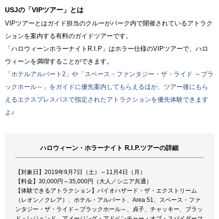
USJの「VIPツアー」とは
VIPツアーとはガイド担当のクルーがパーク内で開催されているアトラク
ションを案内する有料のガイドツアーです。
「ハロウィーンホラーナイトR.I.P」はホラー仕様のVIPツアーで、ハロ
ウィーンを満喫することができます。
「ホテルアルバート2」や「スペース・ファンタジー・ザ・ライド ～ブラ
ックホール～」をガイドに優先案内してもらえるほか、ツアー後にもら
えるエクスプレスパスで指定されたアトラクションを優先体験できます
よ♪
ハロウィーン・ホラーナイト R.I.P.ツアーの詳細
【対象日】2019年9月7日（土）～11月4日（月）
【料金】30,000円～35,000円（大人／シニア共通）
【体験できるアトラクション】バイオハザード・ザ・エクストリーム
（レオン／クレア）、ホテル・アルバート、Area 51、スペース・ファ
ンタジー・ザ・ライド～ブラックホール～、貞子、チャッキー、ブラッ
ド・レジェンド、アメージング・アドベンチャー・オブ・スパイダーマ