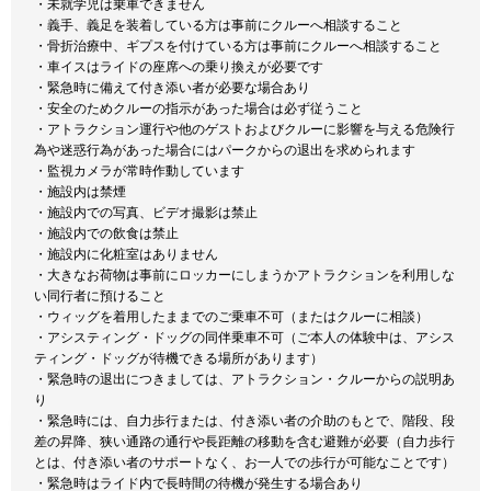
・未就学児は乗車できません
・義手、義足を装着している方は事前にクルーへ相談すること
・骨折治療中、ギプスを付けている方は事前にクルーへ相談すること
・車イスはライドの座席への乗り換えが必要です
・緊急時に備えて付き添い者が必要な場合あり
・安全のためクルーの指示があった場合は必ず従うこと
・アトラクション運行や他のゲストおよびクルーに影響を与える危険行
為や迷惑行為があった場合にはパークからの退出を求められます
・監視カメラが常時作動しています
・施設内は禁煙
・施設内での写真、ビデオ撮影は禁止
・施設内での飲食は禁止
・施設内に化粧室はありません
・大きなお荷物は事前にロッカーにしまうかアトラクションを利用しな
い同行者に預けること
・ウィッグを着用したままでのご乗車不可（またはクルーに相談）
・アシスティング・ドッグの同伴乗車不可（ご本人の体験中は、アシス
ティング・ドッグが待機できる場所があります）
・緊急時の退出につきましては、アトラクション・クルーからの説明あ
り
・緊急時には、自力歩行または、付き添い者の介助のもとで、階段、段
差の昇降、狭い通路の通行や長距離の移動を含む避難が必要（自力歩行
とは、付き添い者のサポートなく、お一人での歩行が可能なことです）
・緊急時はライド内で長時間の待機が発生する場合あり