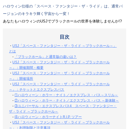
ハロウィン仕様の「スペース・ファンタジー・ザ・ライド」は、通常バ
ージョンのキラキラ輝く宇宙から一変！
あなたもハロウィンのUSJでブラックホールの世界を体験しませんか!?
目次
・
USJ「スペース・ファンタジー・ザ・ライド ～ブラックホール～」
とは
-
「ブラックホール」と通常版の違いは？
・
USJ「スペース・ファンタジー・ザ・ライド ～ブラックホール
～」：開催期間・概要
・
USJ「スペース・ファンタジー・ザ・ライド ～ブラックホール
～」：開催場所
・
USJ「スペース・ファンタジー・ザ・ライド ～ブラックホール
～」：チケットとエクスプレスパス
-
①ハロウィーン・ホラー・ナイト／エクスプレス・パス～スリル～
-
②ハロウィーン・ホラー・ナイト／エクスプレス・パス ～新体験～
-
③ユニバーサル・エクスプレスパス4 スペース・ファンタジー・
ザ・ライド ～ブラックホール～
-
④ハロウィーン・ホラーナイトR.I.P. ツアー
・
USJ「スペース・ファンタジー・ザ・ライド ～ブラックホール
～」：利用制限と注意事項