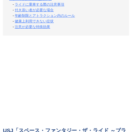
-
ライドに乗車する際の注意事項
-
付き添い者が必要な場合
-
年齢制限とアトラクション内のルール
-
健康上利用できない症状
-
注意が必要な特殊効果
USJ「スペース・ファンタジー・ザ・ライド ～ブラ