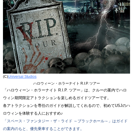
(C)
Universal Studios
ハロウィーン・ホラーナイト R.I.P. ツアー
「ハロウィーン・ホラーナイト R.I.P. ツアー」は、クルーの案内でハロ
ウィン期間限定アトラクションを楽しめるガイドツアーです。
各アトラクションを専任のガイドが解説してくれるので、初めてUSJのハ
ロウィンを体験する人におすすめ♪
「スペース・ファンタジー・ザ・ライド ～ブラックホール～」はガイド
の案内のもと、優先乗車することができます。