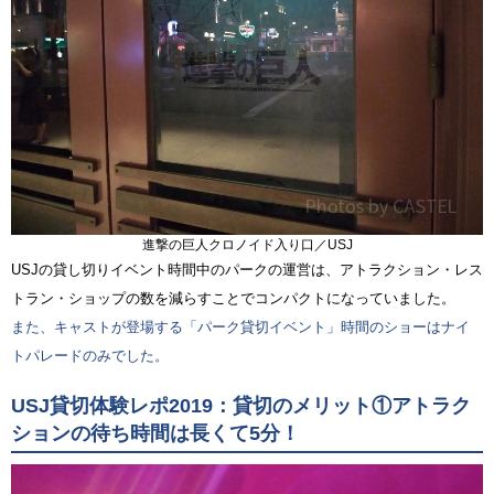
進撃の巨人クロノイド入り口／USJ
USJの貸し切りイベント時間中のパークの運営は、アトラクション・レス
トラン・ショップの数を減らすことでコンパクトになっていました。
また、キャストが登場する「パーク貸切イベント」時間のショーはナイ
トパレードのみでした。
USJ貸切体験レポ2019：貸切のメリット①アトラク
ションの待ち時間は長くて5分！