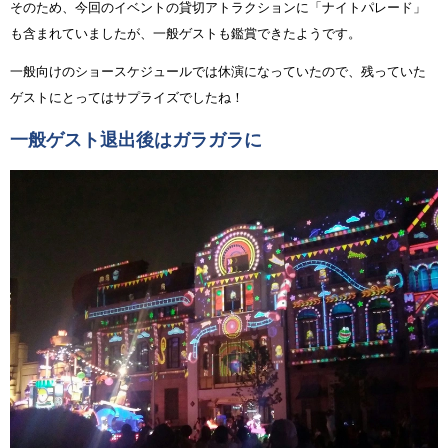
そのため、今回のイベントの貸切アトラクションに「ナイトパレード」
も含まれていましたが、一般ゲストも鑑賞できたようです。
一般向けのショースケジュールでは休演になっていたので、残っていた
ゲストにとってはサプライズでしたね！
一般ゲスト退出後はガラガラに