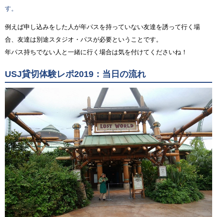
す。
例えば申し込みをした人が年パスを持っていない友達を誘って行く場
合、友達は別途スタジオ・パスが必要ということです。
年パス持ちでない人と一緒に行く場合は気を付けてくださいね！
USJ貸切体験レポ2019：当日の流れ