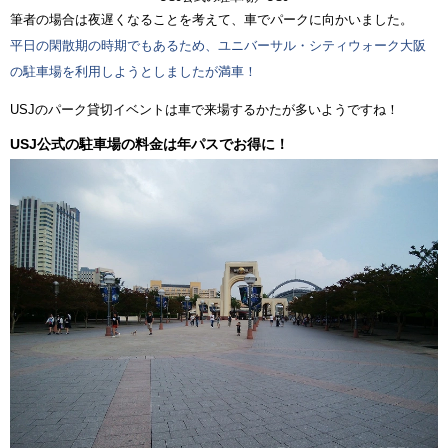
筆者の場合は夜遅くなることを考えて、車でパークに向かいました。
平日の閑散期の時期でもあるため、ユニバーサル・シティウォーク大阪
の駐車場を利用しようとしましたが満車！
USJのパーク貸切イベントは車で来場するかたが多いようですね！
USJ公式の駐車場の料金は年パスでお得に！