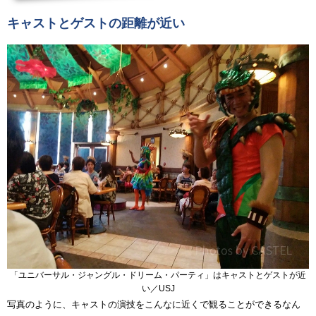
キャストとゲストの距離が近い
「ユニバーサル・ジャングル・ドリーム・パーティ」はキャストとゲストが近
い／USJ
写真のように、キャストの演技をこんなに近くで観ることができるなん