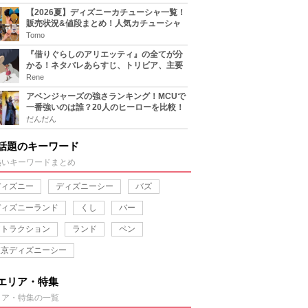
【2026夏】ディズニーカチューシャ一覧！
販売状況&値段まとめ！人気カチューシャ
をチェック
Tomo
『借りぐらしのアリエッティ』の全てが分
かる！ネタバレあらすじ、トリビア、主要
キャラまとめ！
Rene
アベンジャーズの強さランキング！MCUで
一番強いのは誰？20人のヒーローを比較！
だんだん
話題のキーワード
熱いキーワードまとめ
ディズニー
ディズニーシー
バズ
ディズニーランド
くし
バー
アトラクション
ランド
ペン
東京ディズニーシー
エリア・特集
リア・特集の一覧