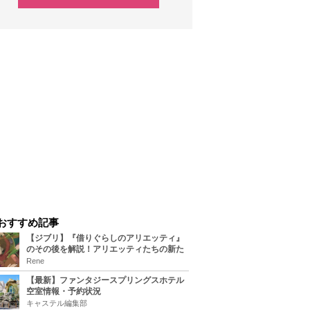
おすすめ記事
【ジブリ】『借りぐらしのアリエッティ』
のその後を解説！アリエッティたちの新た
な住処は？翔の病気は治る？
Rene
【最新】ファンタジースプリングスホテル
空室情報・予約状況
キャステル編集部