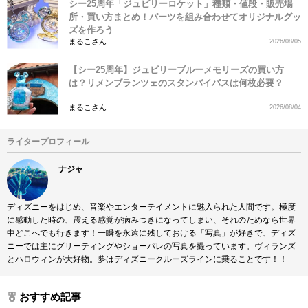
シー25周年「ジュビリーロケット」種類・値段・販売場
所・買い方まとめ！パーツを組み合わせてオリジナルグッ
ズを作ろう
まるこさん
2026/08/05
【シー25周年】ジュビリーブルーメモリーズの買い方
は？リメンブランツェのスタンバイパスは何枚必要？
まるこさん
2026/08/04
ライタープロフィール
ナジャ
ディズニーをはじめ、音楽やエンターテイメントに魅入られた人間です。極度
に感動した時の、震える感覚が病みつきになってしまい、それのためなら世界
中どこへでも行きます！一瞬を永遠に残しておける「写真」が好きで、ディズ
ニーでは主にグリーティングやショーパレの写真を撮っています。ヴィランズ
とハロウィンが大好物。夢はディズニークルーズラインに乗ることです！！
おすすめ記事