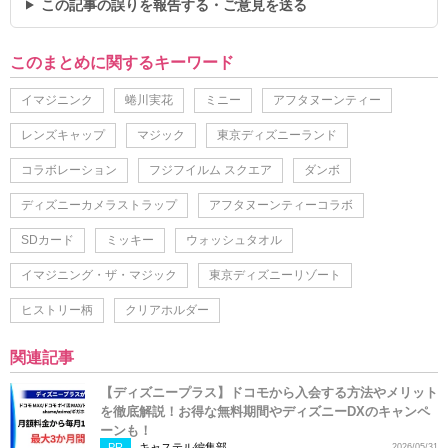
この記事の誤りを報告する・ご意見を送る
このまとめに関するキーワード
イマジニンク
蜷川実花
ミニー
アフタヌーンティー
レンズキャップ
マジック
東京ディズニーランド
コラボレーション
フジフイルム スクエア
ダンボ
ディズニーカメラストラップ
アフタヌーンティーコラボ
SDカード
ミッキー
ウォッシュタオル
イマジニング・ザ・マジック
東京ディズニーリゾート
ヒストリー柄
クリアホルダー
関連記事
【ディズニープラス】ドコモから入会する方法やメリット
を徹底解説！お得な無料期間やディズニーDXのキャンペ
ーンも！
PR
キャステル編集部
2026/05/31