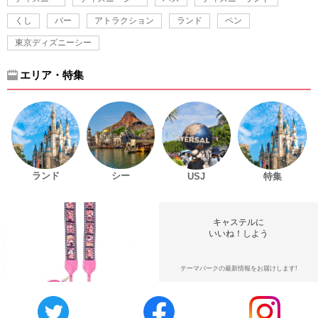
くし
バー
アトラクション
ランド
ペン
東京ディズニーシー
エリア・特集
ランド
シー
USJ
特集
キャステルに
いいね！しよう
テーマパークの最新情報をお届けします!