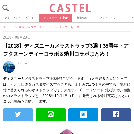
東京ディズニーリゾート
ディズニー・お土産
新着情報
ディズニーランド
ディ
ホーム
東京ディズニーリゾート
グッズ・お土産
2018年09月28日
【2018】ディズニーカメラストラップ3選！35周年・ア
フタヌーンティーコラボ＆蜷川コラボまとめ！
ナジャ
ディズニーカメラストラップを3種類ご紹介します！カメラ好きの人にとって
は、カメラ自体をカスタマイズすることも、楽しみの1つ！その中でも、気軽に
付け替えられるのがストラップです。東京ディズニーリゾートで販売中の2種類
のカメラストラップと、2018年10月1日（月）に発売される蜷川実花さんとの
コラボ商品をご紹介します。