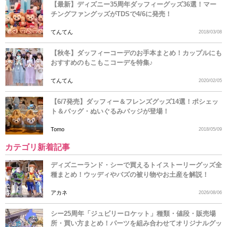
【最新】ディズニー35周年ダッフィーグッズ36選！マー
チングファングッズがTDSで4/6に発売！
てんてん
2018/03/08
【秋冬】ダッフィーコーデのお手本まとめ！カップルにも
おすすめのもこもこコーデを特集♪
てんてん
2020/02/05
【6/7発売】ダッフィー＆フレンズグッズ14選！ポシェッ
ト＆バッグ・ぬいぐるみバッジが登場！
Tomo
2018/05/09
カテゴリ新着記事
ディズニーランド・シーで買えるトイストーリーグッズ全
種まとめ！ウッディやバズの被り物やお土産を解説！
アカネ
2026/08/06
シー25周年「ジュビリーロケット」種類・値段・販売場
所・買い方まとめ！パーツを組み合わせてオリジナルグッ