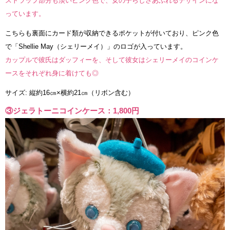
ストラップ部分も淡いピンク色で、女の子らしさあふれるデザインにな
っています。
こちらも裏面にカード類が収納できるポケットが付いており、ピンク色
で「Shellie May（シェリーメイ）」のロゴが入っています。
カップルで彼氏はダッフィーを、そして彼女はシェリーメイのコインケ
ースをそれぞれ身に着けても◎
サイズ: 縦約16㎝×横約21㎝（リボン含む）
③ジェラトーニコインケース：1,800円