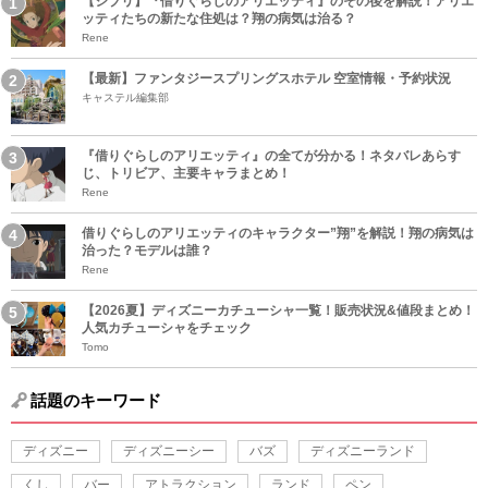
【ジブリ】『借りぐらしのアリエッティ』のその後を解説！アリエ
ッティたちの新たな住処は？翔の病気は治る？
Rene
【最新】ファンタジースプリングスホテル 空室情報・予約状況
キャステル編集部
『借りぐらしのアリエッティ』の全てが分かる！ネタバレあらす
じ、トリビア、主要キャラまとめ！
Rene
借りぐらしのアリエッティのキャラクター”翔”を解説！翔の病気は
治った？モデルは誰？
Rene
【2026夏】ディズニーカチューシャ一覧！販売状況&値段まとめ！
人気カチューシャをチェック
Tomo
話題のキーワード
ディズニー
ディズニーシー
バズ
ディズニーランド
くし
バー
アトラクション
ランド
ペン