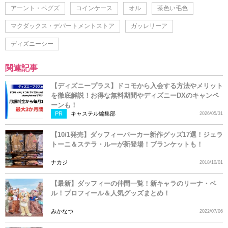
アーント・ペグズ
コインケース
オル
茶色い毛色
マクダックス・デパートメントストア
ガッレリーア
ディズニーシー
関連記事
【ディズニープラス】ドコモから入会する方法やメリット
を徹底解説！お得な無料期間やディズニーDXのキャンペ
ーンも！
PR
キャステル編集部
2026/05/31
【10/1発売】ダッフィーパーカー新作グッズ17選！ジェラ
トーニ＆ステラ・ルーが新登場！ブランケットも！
ナカジ
2018/10/01
【最新】ダッフィーの仲間一覧！新キャラのリーナ・ベ
ル！プロフィール＆人気グッズまとめ！
みかなつ
2022/07/06