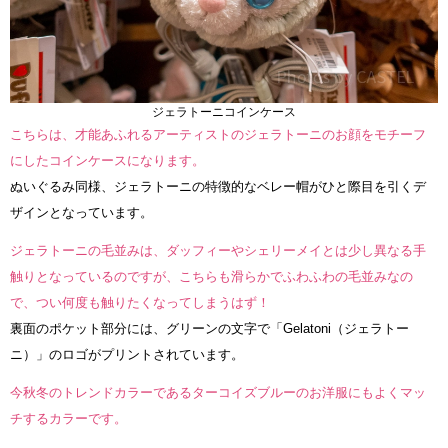
ジェラトーニコインケース
こちらは、才能あふれるアーティストのジェラトーニのお顔をモチーフ
にしたコインケースになります。
ぬいぐるみ同様、ジェラトーニの特徴的なベレー帽がひと際目を引くデ
ザインとなっています。
ジェラトーニの毛並みは、ダッフィーやシェリーメイとは少し異なる手
触りとなっているのですが、こちらも滑らかでふわふわの毛並みなの
で、つい何度も触りたくなってしまうはず！
裏面のポケット部分には、グリーンの文字で「Gelatoni（ジェラトー
ニ）」のロゴがプリントされています。
今秋冬のトレンドカラーであるターコイズブルーのお洋服にもよくマッ
チするカラーです。