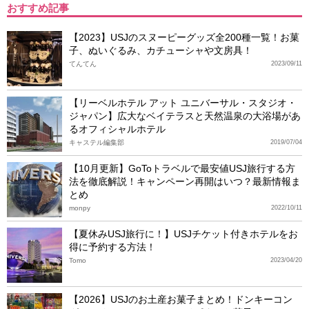
おすすめ記事
【2023】USJのスヌーピーグッズ全200種一覧！お菓
子、ぬいぐるみ、カチューシャや文房具！
てんてん
2023/09/11
【リーベルホテル アット ユニバーサル・スタジオ・
ジャパン】広大なベイテラスと天然温泉の大浴場があ
るオフィシャルホテル
キャステル編集部
2019/07/04
【10月更新】GoToトラベルで最安値USJ旅行する方
法を徹底解説！キャンペーン再開はいつ？最新情報ま
とめ
monpy
2022/10/11
【夏休みUSJ旅行に！】USJチケット付きホテルをお
得に予約する方法！
Tomo
2023/04/20
【2026】USJのお土産お菓子まとめ！ドンキーコン