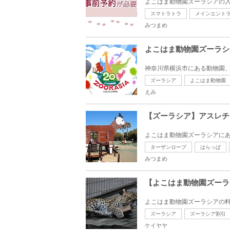
よこはま動物園ズーラシアの入園
スマトラトラ
メインエント
みつまめ
よこはま動物園ズーラシ
神奈川県横浜市にある動物園、
ズーラシア
よこはま動物園
えみ
【ズーラシア】アスレチ
よこはま動物園ズーラシアにあ
ターザンロープ
はらっぱ
みつまめ
【よこはま動物園ズーラ
よこはま動物園ズーラシアの料
ズーラシア
ズーラシア割引
ケイヤヤ