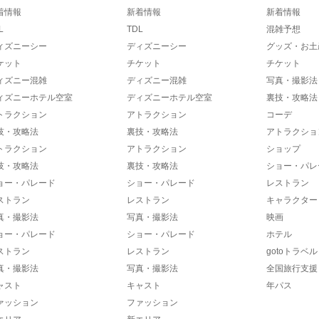
着情報
新着情報
新着情報
L
TDL
混雑予想
ィズニーシー
ディズニーシー
グッズ・お土
ケット
チケット
チケット
ィズニー混雑
ディズニー混雑
写真・撮影法
ィズニーホテル空室
ディズニーホテル空室
裏技・攻略法
トラクション
アトラクション
コーデ
技・攻略法
裏技・攻略法
アトラクショ
トラクション
アトラクション
ショップ
技・攻略法
裏技・攻略法
ショー・パレ
ョー・パレード
ショー・パレード
レストラン
ストラン
レストラン
キャラクター
真・撮影法
写真・撮影法
映画
ョー・パレード
ショー・パレード
ホテル
ストラン
レストラン
gotoトラベル
真・撮影法
写真・撮影法
全国旅行支援
ャスト
キャスト
年パス
ァッション
ファッション