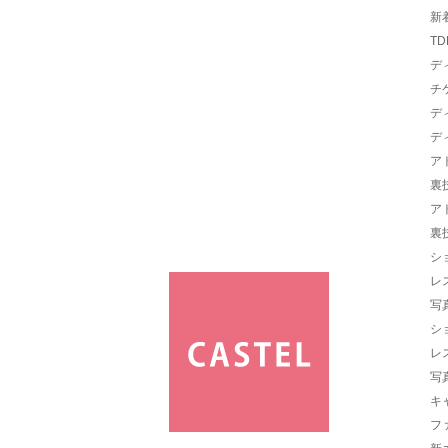
新
TD
デ
チ
デ
デ
ア
裏
ア
裏
シ
レ
写
シ
レ
写
キ
フ