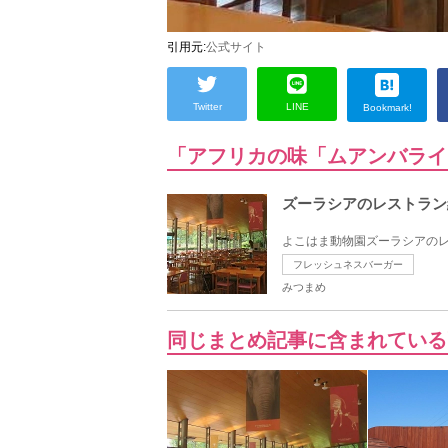
引用元:
公式サイト
Twitter
LINE
Bookmark!
「アフリカの味「ムアンバライ
ズーラシアのレストラン
よこはま動物園ズーラシアのレ
フレッシュネスバーガー
みつまめ
同じまとめ記事に含まれている