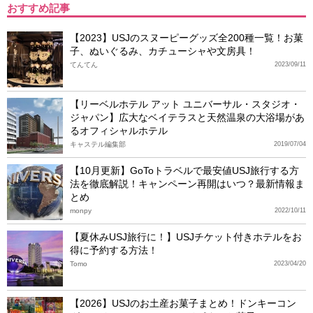
おすすめ記事
【2023】USJのスヌーピーグッズ全200種一覧！お菓
子、ぬいぐるみ、カチューシャや文房具！
てんてん
2023/09/11
【リーベルホテル アット ユニバーサル・スタジオ・
ジャパン】広大なベイテラスと天然温泉の大浴場があ
るオフィシャルホテル
キャステル編集部
2019/07/04
【10月更新】GoToトラベルで最安値USJ旅行する方
法を徹底解説！キャンペーン再開はいつ？最新情報ま
とめ
monpy
2022/10/11
【夏休みUSJ旅行に！】USJチケット付きホテルをお
得に予約する方法！
Tomo
2023/04/20
【2026】USJのお土産お菓子まとめ！ドンキーコン