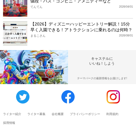
値段・バス・コンビニ・アメニティーなど
てんてん
2026/04/01
【2026】ディズニーハッピーエントリー解説！15分
早く入園できる！アトラクションに乗れるのは何時？
まるこさん
2026/08/01
キャステルに
いいね！しよう
テーマパークの最新情報をお届けします!
ライター紹介
ライター募集
会社概要
プライバシーポリシー
利用規約
採用情報