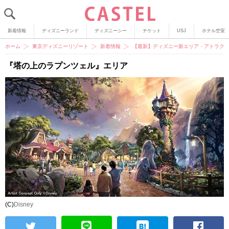
新着情報
ディズニーランド
ディズニーシー
チケット
USJ
ホテル空室
ホーム
東京ディズニーリゾート
新着情報
【最新】ディズニー新エリア・アトラクシ
『塔の上のラプンツェル』エリア
(C)
Disney