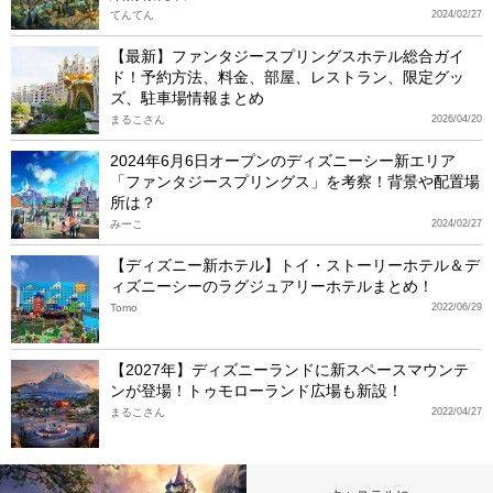
てんてん
2024/02/27
【最新】ファンタジースプリングスホテル総合ガイ
ド！予約方法、料金、部屋、レストラン、限定グッ
ズ、駐車場情報まとめ
まるこさん
2026/04/20
2024年6月6日オープンのディズニーシー新エリア
「ファンタジースプリングス」を考察！背景や配置場
所は？
みーこ
2024/02/27
【ディズニー新ホテル】トイ・ストーリーホテル＆デ
ィズニーシーのラグジュアリーホテルまとめ！
Tomo
2022/06/29
【2027年】ディズニーランドに新スペースマウンテ
ンが登場！トゥモローランド広場も新設！
まるこさん
2022/04/27