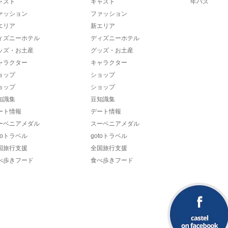
ャスト
キャスト
年パス
ァッション
ファッション
エリア
新エリア
ィズニーホテル
ディズニーホテル
ッズ・お土産
グッズ・お土産
ャラクター
キャラクター
ョップ
ショップ
ョップ
ショップ
知識集
豆知識集
ート情報
デート情報
ーベニアメダル
スーベニアメダル
toトラベル
gotoトラベル
国旅行支援
全国旅行支援
べ歩きフード
食べ歩きフード