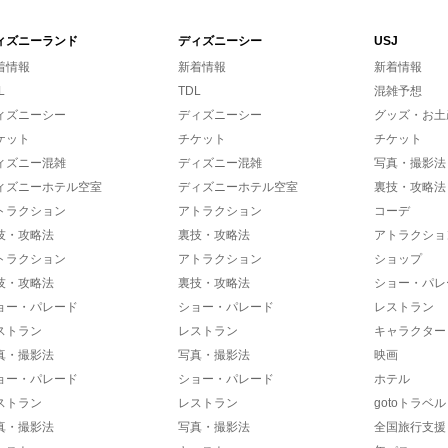
ィズニーランド
ディズニーシー
USJ
着情報
新着情報
新着情報
L
TDL
混雑予想
ィズニーシー
ディズニーシー
グッズ・お土
ケット
チケット
チケット
ィズニー混雑
ディズニー混雑
写真・撮影法
ィズニーホテル空室
ディズニーホテル空室
裏技・攻略法
トラクション
アトラクション
コーデ
技・攻略法
裏技・攻略法
アトラクショ
トラクション
アトラクション
ショップ
技・攻略法
裏技・攻略法
ショー・パレ
ョー・パレード
ショー・パレード
レストラン
ストラン
レストラン
キャラクター
真・撮影法
写真・撮影法
映画
ョー・パレード
ショー・パレード
ホテル
ストラン
レストラン
gotoトラベル
真・撮影法
写真・撮影法
全国旅行支援