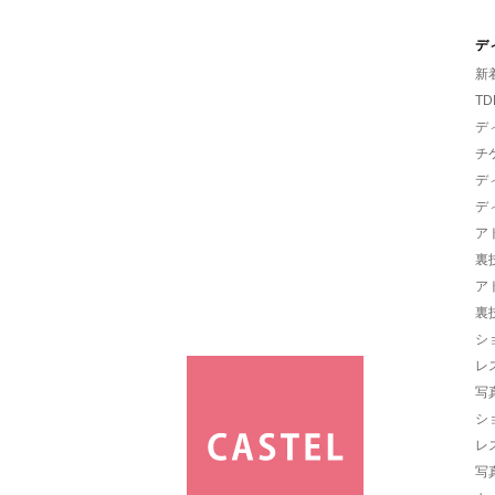
デ
新
TD
デ
チ
デ
デ
ア
裏
ア
裏
シ
レ
写
シ
レ
写