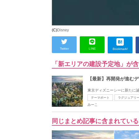
(C)
Disney
Twitter
LINE
Bookmark!
「新エリアの建設予定地」が含
【最新】再開発が進むデ
東京ディズニーシーに新たに誕
テーマポート
ラグジュアリ
みーこ
同じまとめ記事に含まれている