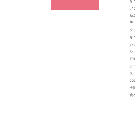
キ
フ
新
デ
グ
キ
シ
シ
豆
デ
ス
go
全
食