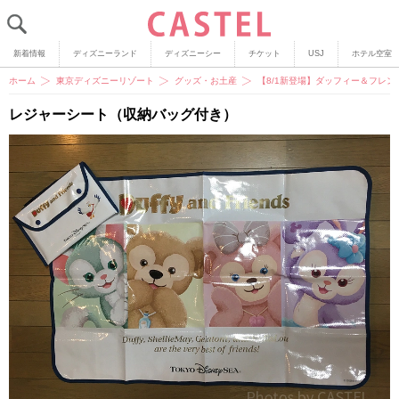
新着情報
ディズニーランド
ディズニーシー
チケット
USJ
ホテル空室
ホーム
東京ディズニーリゾート
グッズ・お土産
【8/1新登場】ダッフィー＆フレ
レジャーシート（収納バッグ付き）