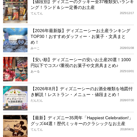
【値段別】ディズニーのクッキー全37種類安いランキ
ング！ランド＆シー定番のお土産
てんてん
2025/12/17
【2026年最新版】ディズニーシーお土産ランキング
TOP30！おすすめダッフィー・お菓子・文具まと
め！
みーこ
2026/01/08
【安い順】ディズニーシーの安いお土産20選！1000
円以下でコスパ重視のお菓子や文房具まとめ♪
あーる
2025/10/01
【2026年8月】ディズニーシーのお酒全種類を地図付
TDS
き解説！レストラン・メニュー・値段まとめ！
だんだん
2026/07/30
【最新】ディズニー35周年「Happiest Celebration!」
グッズ44選！歴代ミッキーのクラシックなお土産
てんてん
2018/04/11