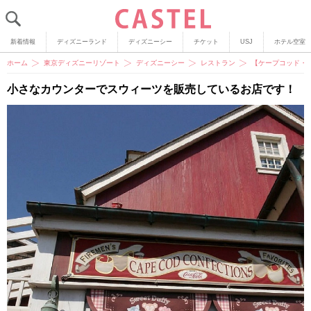
新着情報
ディズニーランド
ディズニーシー
チケット
USJ
ホテル空室
ホーム
東京ディズニーリゾート
ディズニーシー
レストラン
【ケープコッド・
小さなカウンターでスウィーツを販売しているお店です！