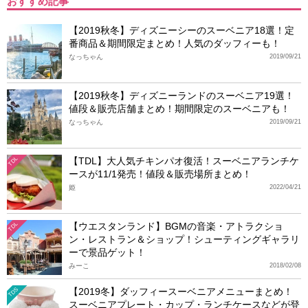
おすすめ記事
【2019秋冬】ディズニーシーのスーベニア18選！定
番商品＆期間限定まとめ！人気のダッフィーも！
なっちゃん
2019/09/21
【2019秋冬】ディズニーランドのスーベニア19選！
値段＆販売店舗まとめ！期間限定のスーベニアも！
なっちゃん
2019/09/21
【TDL】大人気チキンパオ復活！スーベニアランチケ
TDL
ースが11/1発売！値段＆販売場所まとめ！
姫
2022/04/21
【ウエスタンランド】BGMの音楽・アトラクショ
TDL
ン・レストラン＆ショップ！シューティングギャラリ
ーで景品ゲット！
みーこ
2018/02/08
【2019冬】ダッフィースーベニアメニューまとめ！
TDS
スーベニアプレート・カップ・ランチケースなどが登