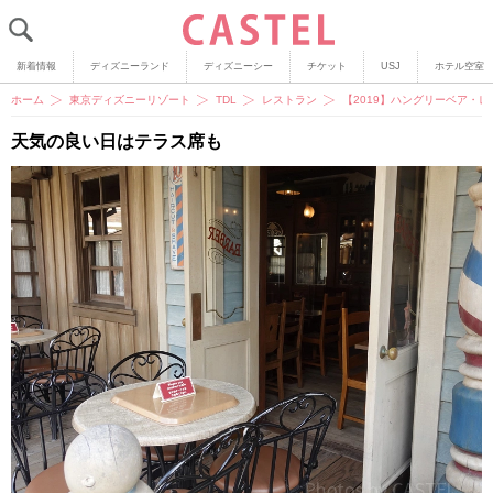
新着情報
ディズニーランド
ディズニーシー
チケット
USJ
ホテル空室
ホーム
東京ディズニーリゾート
TDL
レストラン
【2019】ハングリーベア・
天気の良い日はテラス席も