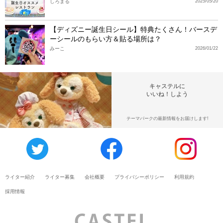
しろまる
2025/05/20
【ディズニー誕生日シール】特典たくさん！バースデ
ーシールのもらい方＆貼る場所は？
みーこ
2026/01/22
キャステルに
いいね！しよう
テーマパークの最新情報をお届けします!
ライター紹介
ライター募集
会社概要
プライバシーポリシー
利用規約
採用情報