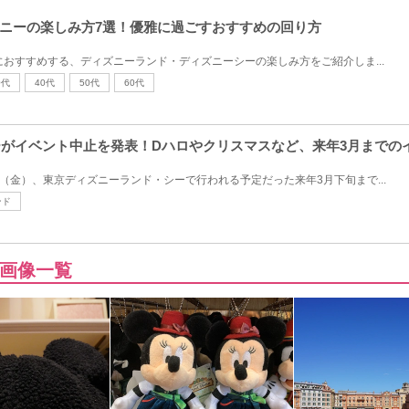
ニーの楽しみ方7選！優雅に過ごすおすすめの回り方
におすすめする、ディズニーランド・ディズニーシーの楽しみ方をご紹介しま...
0代
40代
50代
60代
ニーがイベント中止を発表！Dハロやクリスマスなど、来年3月までの
日（金）、東京ディズニーランド・シーで行われる予定だった来年3月下旬まで...
ンド
画像一覧