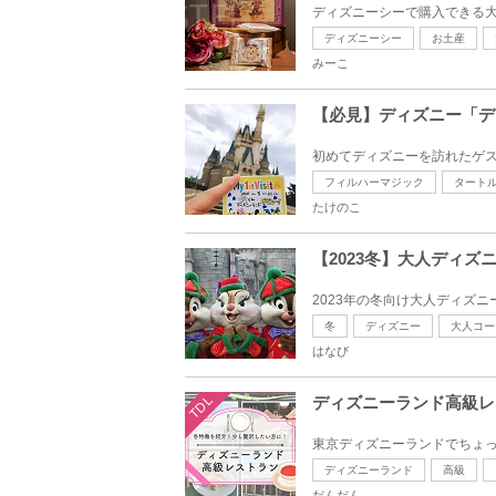
ディズニーシーで購入できる大
ディズニーシー
お土産
みーこ
【必見】ディズニー「デ
初めてディズニーを訪れたゲス
フィルハーマジック
タート
たけのこ
【2023冬】大人ディ
2023年の冬向け大人ディズニ
冬
ディズニー
大人コー
はなび
TDL
ディズニーランド高級レ
東京ディズニーランドでちょっ
ディズニーランド
高級
だんだん