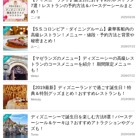
7選！レストランの予約方法＆バースデーシールまと
め！
二ノ瀬
2025/03/29
【S.S.コロンビア・ダイニングルーム】豪華客船内の
TDS
高級レストラン！メニュー・値段・予約方法と背景や
秘密まとめ！
みーこ
2026/07/23
【マゼランズのメニュー】ディズニーシーの高級レス
TDS
トランのコースメニューを紹介！ 期間限定メニュー
も！
Writer
2026/07/22
【2019最新】ディズニーランドで過ごす誕生日！特
典＆特別グッズまとめ！おすすめレストランも！
Melody
2019/08/01
ディズニーシーで誕生日を楽しむ方法8選！バースデ
TDS
ーシール＆ケーキは？おすすめアトラクションやグッ
ズも！
Tomo
2020/03/06