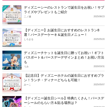
ディズニーシーのレストランで誕生日をお祝い！サプ
TDS
ライズやプレゼントもご紹介
二ノ瀬
2025/08/23
【ディズニー】お誕生日におすすめのレストラン8
選！バースデーケーキ＆誕生日メニュー！
しろまる
2025/05/20
ディズニーチケットを誕生日に贈ってお祝い！ギフト
パスポート＆バースデーデザインまとめ！お祝い方法
も
うみ
2020/03/31
【記念日】ディズニーホテルの誕生日におすすめプラ
ン！ランチ・ディナーどちらも可能！
みーこ
2025/05/07
【ディズニー誕生日シール】特典たくさん！バースデ
ーシールのもらい方＆貼る場所は？