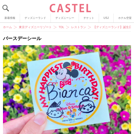
新着情報
ディズニーランド
ディズニーシー
チケット
USJ
ホテル空室
ホーム
東京ディズニーリゾート
TDL
レストラン
【ディズニーランド】誕生日
バースデーシール