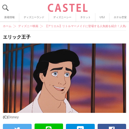
新着情報
ディズニーランド
ディズニーシー
チケット
USJ
ホテル空室
ホーム
ディズニー映画
【アリエル】リトルマーメイドに登場する人魚姫を紹介！人気の
エリック王子
(C)
Disney