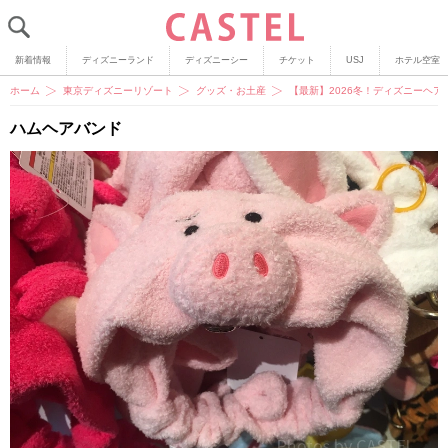
新着情報
ディズニーランド
ディズニーシー
チケット
USJ
ホテル空室
ホーム
東京ディズニーリゾート
グッズ・お土産
【最新】2026冬！ディズニーヘア
ハムヘアバンド