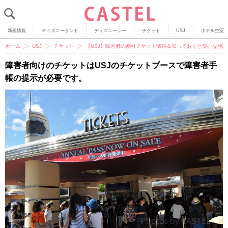
新着情報
ディズニーランド
ディズニーシー
チケット
USJ
ホテル空室
ホーム
USJ
チケット
【USJ】障害者の割引チケット情報＆知っておくと安心な施
障害者向けのチケットはUSJのチケットブースで障害者手
帳の提示が必要です。