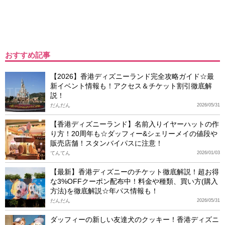
おすすめ記事
【2026】香港ディズニーランド完全攻略ガイド☆最
新イベント情報も！アクセス＆チケット割引徹底解
説！
だんだん
2026/05/31
【香港ディズニーランド】名前入りイヤーハットの作
り方！20周年も☆ダッフィー&シェリーメイの値段や
販売店舗！スタンバイパスに注意！
てんてん
2026/01/03
【最新】香港ディズニーのチケット徹底解説！超お得
な3%OFFクーポン配布中！料金や種類、買い方(購入
方法)を徹底解説☆年パス情報も！
だんだん
2026/05/31
ダッフィーの新しい友達犬のクッキー！香港ディズニ