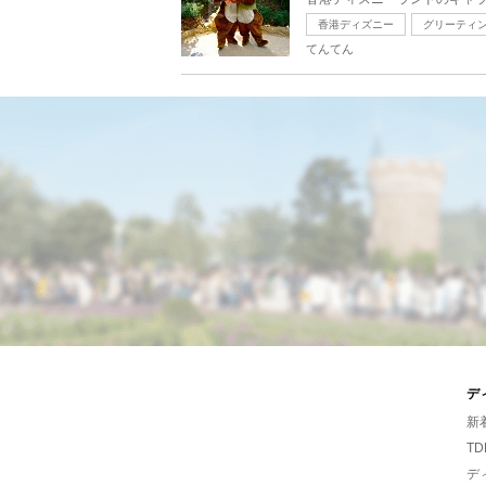
香港ディズニー
グリーティ
てんてん
デ
新
TD
デ