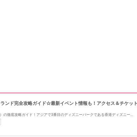
ニーランド完全攻略ガイド☆最新イベント情報も！アクセス＆チケッ
L）の徹底攻略ガイド！アジアで3番目のディズニーパークである香港ディズニー...