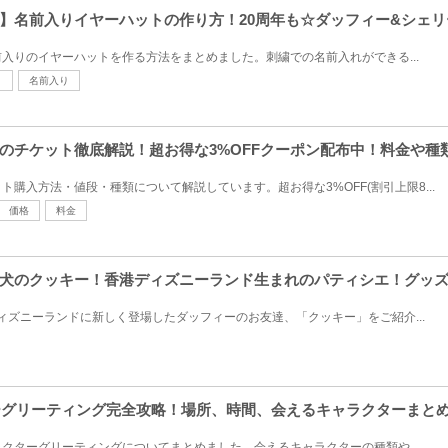
】名前入りイヤーハットの作り方！20周年も☆ダッフィー&シェ
入りのイヤーハットを作る方法をまとめました。刺繍での名前入れができる...
ト
名前入り
のチケット徹底解説！超お得な3%OFFクーポン配布中！料金や種
購⼊⽅法・値段・種類について解説しています。超お得な3%OFF(割引上限8...
価格
料金
犬のクッキー！香港ディズニーランド生まれのパティシエ！グッ
ディズニーランドに新しく登場したダッフィーのお友達、「クッキー」をご紹介...
ニーグリーティング完全攻略！場所、時間、会えるキャラクターまと
クターグリーティングについてまとめました。会えるキャラクターの種類や...