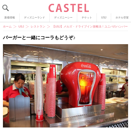
新着情報
ディズニーランド
ディズニーシー
チケット
USJ
ホテル空室
ホーム
USJ
レストラン
【USJ】メルズ・ドライブイン攻略法！ユニバのハンバー
バーガーと一緒にコーラもどうぞ♪