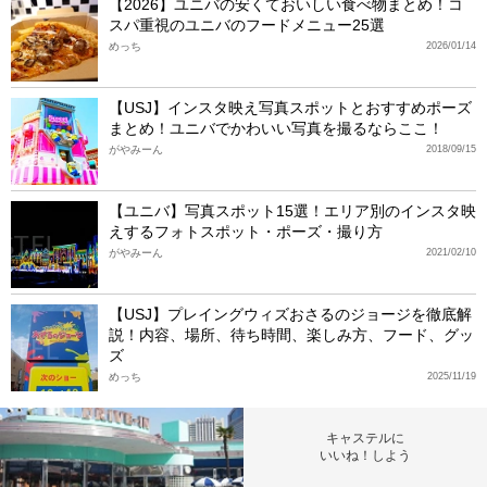
【2026】ユニバの安くておいしい食べ物まとめ！コ
スパ重視のユニバのフードメニュー25選
めっち
2026/01/14
【USJ】インスタ映え写真スポットとおすすめポーズ
まとめ！ユニバでかわいい写真を撮るならここ！
がやみーん
2018/09/15
【ユニバ】写真スポット15選！エリア別のインスタ映
えするフォトスポット・ポーズ・撮り方
がやみーん
2021/02/10
【USJ】プレイングウィズおさるのジョージを徹底解
説！内容、場所、待ち時間、楽しみ方、フード、グッ
ズ
めっち
2025/11/19
キャステルに
いいね！しよう