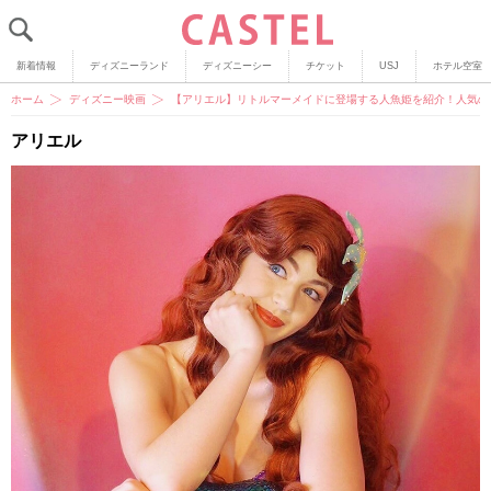
新着情報
ディズニーランド
ディズニーシー
チケット
USJ
ホテル空室
ホーム
ディズニー映画
【アリエル】リトルマーメイドに登場する人魚姫を紹介！人気の
アリエル