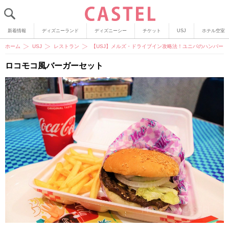
新着情報
ディズニーランド
ディズニーシー
チケット
USJ
ホテル空室
ホーム
USJ
レストラン
【USJ】メルズ・ドライブイン攻略法！ユニバのハンバー
ロコモコ風バーガーセット