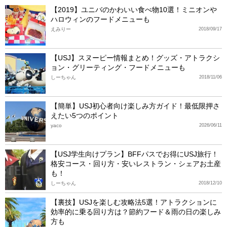
【2019】ユニバのかわいい食べ物10選！ミニオンや
ハロウィンのフードメニューも
えみりー
2018/09/17
【USJ】スヌーピー情報まとめ！グッズ・アトラクシ
ョン・グリーティング・フードメニューも
しーちゃん
2018/11/06
【簡単】USJ初心者向け楽しみ方ガイド！最低限押さ
えたい5つのポイント
yaco
2026/06/11
【USJ学生向けプラン】BFFパスでお得にUSJ旅行！
格安コース・回り方・安いレストラン・シェアお土産
も！
しーちゃん
2018/12/10
【裏技】USJを楽しむ攻略法5選！アトラクションに
効率的に乗る回り方は？節約フード＆雨の日の楽しみ
方も