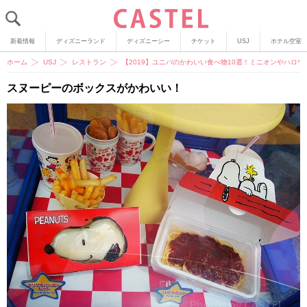
新着情報
ディズニーランド
ディズニーシー
チケット
USJ
ホテル空室
ホーム
USJ
レストラン
【2019】ユニバのかわいい食べ物10選！ミニオンやハロ
スヌーピーのボックスがかわいい！