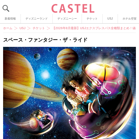
新着情報
ディズニーランド
ディズニーシー
チケット
USJ
ホテル空室
ホーム
USJ
チケット
【2026年8月最新】USJエクスプレスパス全種類まとめ！
スペース・ファンタジー・ザ・ライド