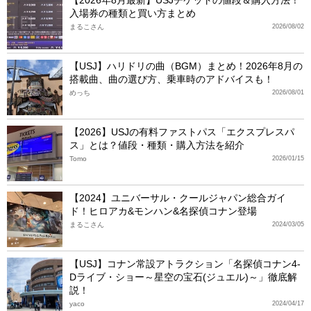
【2026年8月最新】USJチケットの値段＆購入方法！
入場券の種類と買い方まとめ
まるこさん
2026/08/02
【USJ】ハリドリの曲（BGM）まとめ！2026年8月の
搭載曲、曲の選び方、乗車時のアドバイスも！
めっち
2026/08/01
【2026】USJの有料ファストパス「エクスプレスパ
ス」とは？値段・種類・購入方法を紹介
Tomo
2026/01/15
【2024】ユニバーサル・クールジャパン総合ガイ
ド！ヒロアカ&モンハン&名探偵コナン登場
まるこさん
2024/03/05
【USJ】コナン常設アトラクション「名探偵コナン4-
Dライブ・ショー～星空の宝石(ジュエル)～」徹底解
説！
yaco
2024/04/17