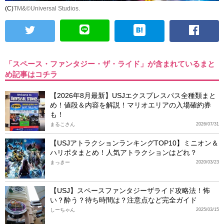
(C)
TM&©Universal Studios.
「スペース・ファンタジー・ザ・ライド」が含まれているまと
め記事はコチラ
【2026年8月最新】USJエクスプレスパス全種類まと
め！値段＆内容を解説！マリオエリアの入場確約券
も！
まるこさん
2026/07/31
【USJアトラクションランキングTOP10】ミニオン＆
ハリポタまとめ！人気アトラクションはどれ？
まっきー
2020/03/23
【USJ】スペースファンタジーザライド攻略法！怖
い？酔う？待ち時間は？注意点など完全ガイド
しーちゃん
2025/03/15