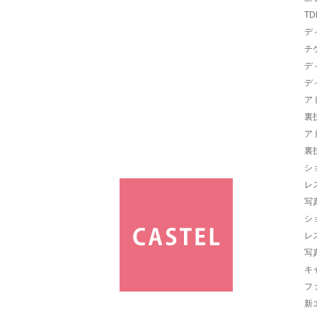
TD
デ
チ
デ
デ
ア
裏
ア
裏
シ
レ
写
シ
レ
写
キ
フ
新