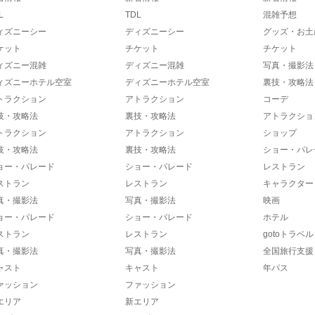
L
TDL
混雑予想
ィズニーシー
ディズニーシー
グッズ・お土
ケット
チケット
チケット
ィズニー混雑
ディズニー混雑
写真・撮影法
ィズニーホテル空室
ディズニーホテル空室
裏技・攻略法
トラクション
アトラクション
コーデ
技・攻略法
裏技・攻略法
アトラクショ
トラクション
アトラクション
ショップ
技・攻略法
裏技・攻略法
ショー・パレ
ョー・パレード
ショー・パレード
レストラン
ストラン
レストラン
キャラクター
真・撮影法
写真・撮影法
映画
ョー・パレード
ショー・パレード
ホテル
ストラン
レストラン
gotoトラベル
真・撮影法
写真・撮影法
全国旅行支援
ャスト
キャスト
年パス
ァッション
ファッション
エリア
新エリア