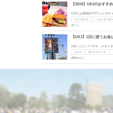
【2019】USJのおす
USJには映画やTVアニメの
フードカート
パストラミポ
みーこ
【USJ】1日に使うお
USJ（ユニバーサル・スタジ
メルズ
ボードウォーク
赤色のたこ