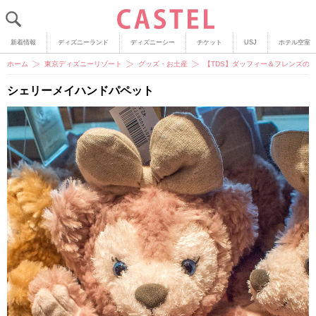
新着情報
ディズニーランド
ディズニーシー
チケット
USJ
ホテル空室
ホーム
東京ディズニーリゾート
グッズ・お土産
【TDS】ダッフィー＆フレンズの
シェリーメイハンドパペット