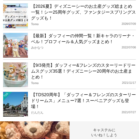
【2026夏】ディズニーシーのお土産グッズ総まとめ
一覧！シー25周年グッズ、ファンタジースプリングス
グッズも！
Tomo
2026/07/09
【最新】ダッフィーの仲間一覧！新キャラのリーナ・
ベル！プロフィール＆人気グッズまとめ！
みかなつ
2022/07/06
【9/3発売】ダッフィー&フレンズのスターリードリー
ムスグッズ35選！ディズニーシー20周年のお土産ま
とめ！
Tomo
2021/11/17
【TDS20周年】「ダッフィー＆フレンズのスターリー
TDS
ドリームス」メニュー7選！スーベニアグッズも登
場！
だんだん
2021/07/27
キャステルに
いいね！しよう