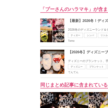
「プーさんのハラマキ」が含ま
【最新】2026冬！ディ
2026冬のディズニーランド
ティガー
シンバ
リトル
Tomo
【2026冬】ディズニ
ディズニーのブランケット、手
ディズニー
ブランケット
てんてん
同じまとめ記事に含まれている