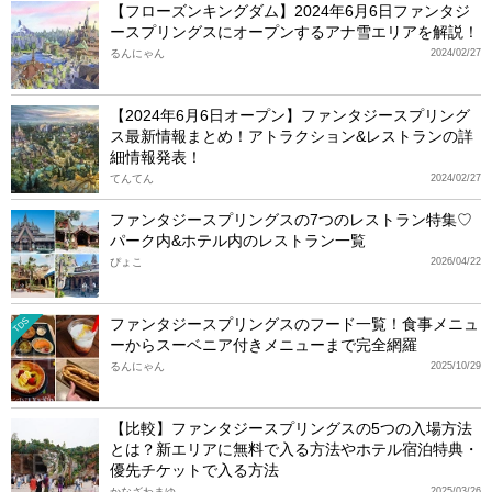
【フローズンキングダム】2024年6月6日ファンタジ
ースプリングスにオープンするアナ雪エリアを解説！
るんにゃん
2024/02/27
【2024年6月6日オープン】ファンタジースプリング
ス最新情報まとめ！アトラクション&レストランの詳
細情報発表！
てんてん
2024/02/27
ファンタジースプリングスの7つのレストラン特集♡
パーク内&ホテル内のレストラン一覧
ぴょこ
2026/04/22
ファンタジースプリングスのフード一覧！食事メニュ
TDS
ーからスーベニア付きメニューまで完全網羅
るんにゃん
2025/10/29
【比較】ファンタジースプリングスの5つの入場方法
とは？新エリアに無料で入る方法やホテル宿泊特典・
優先チケットで入る方法
かなざわまゆ
2025/03/26