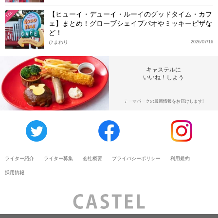
【ヒューイ・デューイ・ルーイのグッドタイム・カフ
TDL
ェ】まとめ！グローブシェイプパオやミッキーピザな
ど！
ひまわり
2026/07/16
キャステルに
いいね！しよう
テーマパークの最新情報をお届けします!
ライター紹介
ライター募集
会社概要
プライバシーポリシー
利用規約
採用情報