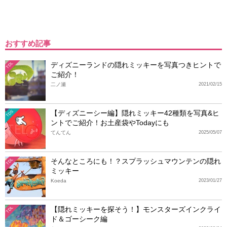
おすすめ記事
ディズニーランドの隠れミッキーを写真つきヒントで
TDL
ご紹介！
二ノ瀬
2021/02/15
【ディズニーシー編】隠れミッキー42種類を写真&ヒ
TDS
ントでご紹介！お土産袋やTodayにも
てんてん
2025/05/07
そんなところにも！？スプラッシュマウンテンの隠れ
TDL
ミッキー
Koeda
2023/01/27
【隠れミッキーを探そう！】モンスターズインクライ
TDL
ド＆ゴーシーク編