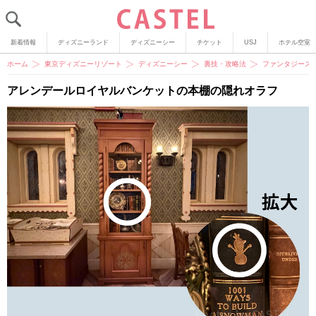
新着情報
ディズニーランド
ディズニーシー
チケット
USJ
ホテル空室
ホーム
東京ディズニーリゾート
ディズニーシー
裏技・攻略法
ファンタジース
アレンデールロイヤルバンケットの本棚の隠れオラフ