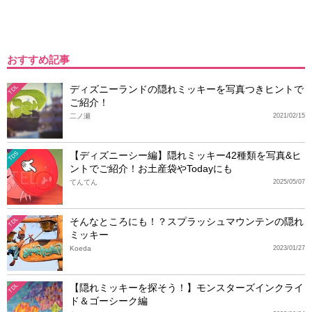
おすすめ記事
ディズニーランドの隠れミッキーを写真つきヒントで
TDL
ご紹介！
二ノ瀬
2021/02/15
【ディズニーシー編】隠れミッキー42種類を写真&ヒ
TDS
ントでご紹介！お土産袋やTodayにも
てんてん
2025/05/07
そんなところにも！？スプラッシュマウンテンの隠れ
TDL
ミッキー
Koeda
2023/01/27
【隠れミッキーを探そう！】モンスターズインクライ
TDL
ド＆ゴーシーク編