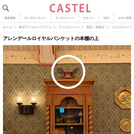
新着情報
ディズニーランド
ディズニーシー
チケット
USJ
ホテル空室
ホーム
東京ディズニーリゾート
ディズニーシー
裏技・攻略法
ファンタジース
アレンデールロイヤルバンケットの本棚の上