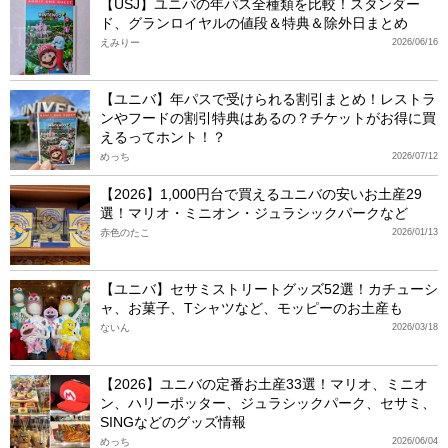
【USJ】ユニバの年パス全種類を比較！スタンダー
ド、グランロイヤルの値段＆特典＆除外日まとめ
えみりー
2026/06/16
【ユニバ】年パスで受けられる割引まとめ！レストラ
ンやフードの割引特典はあるの？チケットがお得に買
えるってホント！？
めっち
2026/07/12
【2026】1,000円台で買えるユニバの安いお土産29
選！マリオ・ミニオン・ジュラシックパークなど
赤色のたこ
2026/01/13
【ユニバ】セサミストリートグッズ52選！カチューシ
ャ、お菓子、Tシャツなど、モッピーのお土産も
ないん
2026/03/18
【2026】ユニバの定番お土産33選！マリオ、ミニオ
ン、ハリーポッター、ジュラシックパーク、セサミ、
SINGなどのグッズ情報
めっち
2026/06/04