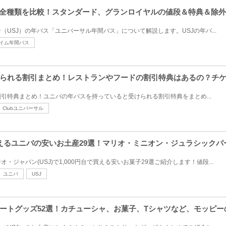
ス全種類を比較！スタンダード、グランロイヤルの値段＆特典＆除
USJ）の年パス「ユニバーサル年間パス」について解説します。USJの年パ...
イム年間パス
られる割引まとめ！レストランやフードの割引特典はあるの？チ
引特典まとめ！ユニバの年パスを持っていると受けられる割引特典をまとめ...
Clubユニバーサル
台で買えるユニバの安いお土産29選！マリオ・ミニオン・ジュラシック
ジャパン(USJ)で1,000円台で買える安いお菓子29選ご紹介します！値段...
ユニバ
USJ
ートグッズ52選！カチューシャ、お菓子、Tシャツなど、モッピー