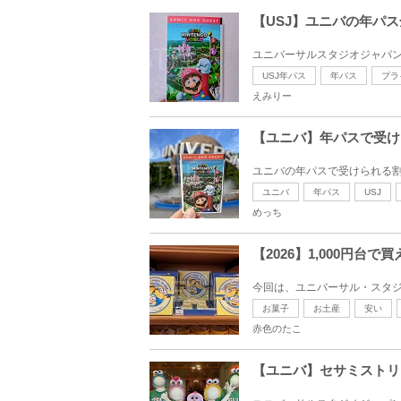
【USJ】ユニバの年パ
ユニバーサルスタジオジャパン（
USJ年パス
年パス
プラ
えみりー
【ユニバ】年パスで受け
ユニバの年パスで受けられる割
ユニバ
年パス
USJ
めっち
【2026】1,000円
今回は、ユニバーサル・スタジオ・
お菓子
お土産
安い
赤色のたこ
【ユニバ】セサミストリ