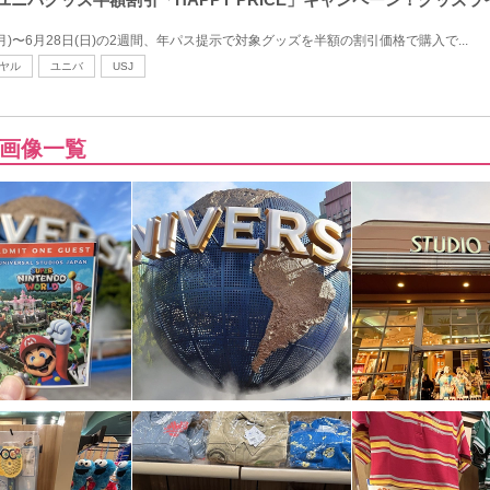
(月)〜6月28日(日)の2週間、年パス提示で対象グッズを半額の割引価格で購入で...
ヤル
ユニバ
USJ
画像一覧