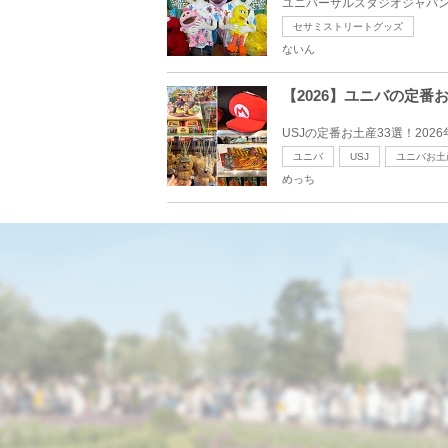
ユニバーサルスタジオジャパン
セサミストリートグッズ
ないん
【2026】ユニバの定
USJの定番お土産33選！20
ユニバ
USJ
ユニバお土
めっち