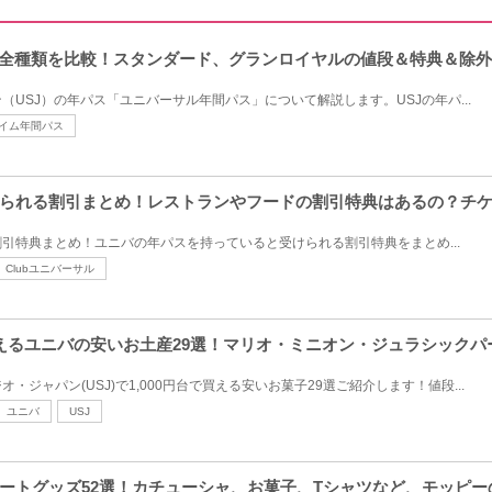
ス全種類を比較！スタンダード、グランロイヤルの値段＆特典＆除
USJ）の年パス「ユニバーサル年間パス」について解説します。USJの年パ...
イム年間パス
られる割引まとめ！レストランやフードの割引特典はあるの？チ
引特典まとめ！ユニバの年パスを持っていると受けられる割引特典をまとめ...
Clubユニバーサル
台で買えるユニバの安いお土産29選！マリオ・ミニオン・ジュラシック
ジャパン(USJ)で1,000円台で買える安いお菓子29選ご紹介します！値段...
ユニバ
USJ
ートグッズ52選！カチューシャ、お菓子、Tシャツなど、モッピー