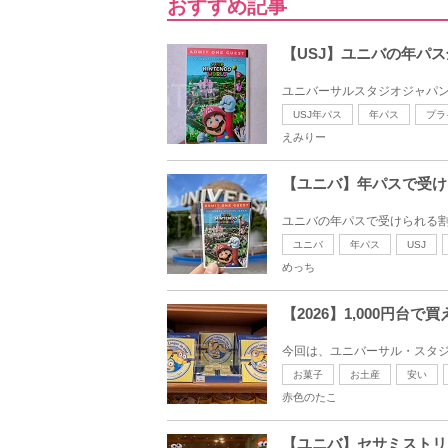
おすすめ記事
【USJ】ユニバの年パ
ユニバーサルスタジオジャパン（
USJ年パス
年パス
プラ
えみりー
【ユニバ】年パスで受け
ユニバの年パスで受けられる割
ユニバ
年パス
USJ
めっち
【2026】1,000円
今回は、ユニバーサル・スタジオ・
お菓子
お土産
安い
赤色のたこ
【ユニバ】セサミストリ