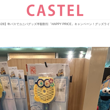
〜6/28】年パスでユニバグッズ半額割引「HAPPY PRICE」キャンペーン！グッズ