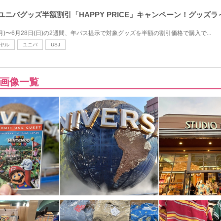
パスでユニバグッズ半額割引「HAPPY PRICE」キャンペーン！グッズ
(月)〜6月28日(日)の2週間、年パス提示で対象グッズを半額の割引価格で購入で...
ヤル
ユニバ
USJ
画像一覧