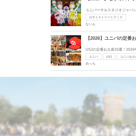
ユニバーサルスタジオジャパン
セサミストリートグッズ
ないん
【2026】ユニバの定
USJの定番お土産33選！20
ユニバ
USJ
ユニバお土
めっち