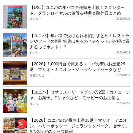
【USJ】ユニバの年パス全種類を比較！スタンダー
ド、グランロイヤルの値段＆特典＆除外日まとめ
えみりー
2026/06/16
【ユニバ】年パスで受けられる割引まとめ！レストラ
ンやフードの割引特典はあるの？チケットがお得に買
えるってホント！？
めっち
2026/07/12
【2026】1,000円台で買えるユニバの安いお土産29
選！マリオ・ミニオン・ジュラシックパークなど
赤色のたこ
2026/01/13
【ユニバ】セサミストリートグッズ52選！カチューシ
ャ、お菓子、Tシャツなど、モッピーのお土産も
ないん
2026/03/18
【2026】ユニバの定番お土産33選！マリオ、ミニオ
ン、ハリーポッター、ジュラシックパーク、セサミ、
SINGなどのグッズ情報