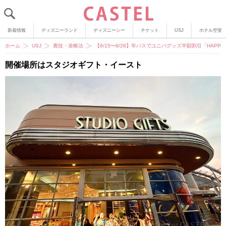
新着情報
ディズニーランド
ディズニーシー
チケット
USJ
ホテル空室
ホーム
USJ
裏技・攻略法
【6/15〜6/28】年パスでユニバグッズ半額割引「HAPP
開催場所はスタジオギフト・イースト