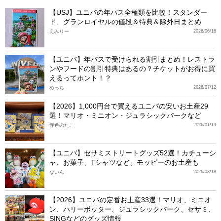
【USJ】ユニバの年パス全種類を比較！スタンダー
ド、グランロイヤルの値段＆特典＆除外日まとめ
えみりー
2026/06/16
【ユニバ】年パスで受けられる割引まとめ！レストラ
ンやフードの割引特典はあるの？チケットがお得に買
えるってホント！？
めっち
2026/07/12
【2026】1,000円台で買えるユニバの安いお土産29
選！マリオ・ミニオン・ジュラシックパークなど
赤色のたこ
2026/01/13
【ユニバ】セサミストリートグッズ52選！カチューシ
ャ、お菓子、Tシャツなど、モッピーのお土産も
ないん
2026/03/18
【2026】ユニバの定番お土産33選！マリオ、ミニオ
ン、ハリーポッター、ジュラシックパーク、セサミ、
SINGなどのグッズ情報