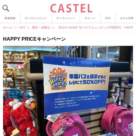
新着情報
ディズニーランド
ディズニーシー
チケット
USJ
ホテル空室
ホーム
USJ
裏技・攻略法
【6/15〜6/28】年パスでユニバグッズ半額割引「HAPP
HAPPY PRICEキャンペーン