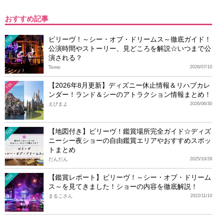
おすすめ記事
ビリーヴ！～シー・オブ・ドリームス～徹底ガイド！
TDS
公演時間やストーリー、見どころを解説☆いつまで公
演される？
Tomo
2026/07/10
【2026年8月更新】ディズニー休止情報＆リハブカレ
TDL
ンダー！ランド＆シーのアトラクション情報まとめ！
えびまよ
2026/06/30
【地図付き】ビリーヴ！鑑賞場所完全ガイド☆ディズ
TDS
ニーシー夜ショーの自由鑑賞エリアやおすすめスポッ
トまとめ
だんだん
2025/10/29
【鑑賞レポート】ビリーヴ！～シー・オブ・ドリーム
TDS
ス～を見てきました！ショーの内容を徹底解説！
まるこさん
2022/11/10