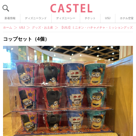
新着情報
ディズニーランド
ディズニーシー
チケット
USJ
ホテル空室
ホーム
USJ
グッズ・お土産
【USJ】ミニオン・ハチャメチャ・ミッショングッズ
コップセット（4個）