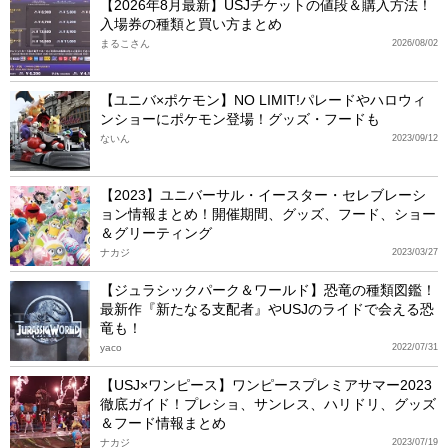
【2026年8月最新】USJチケットの値段＆購入方法！
入場券の種類と買い方まとめ
まるこさん
2026/08/02
【ユニバ×ポケモン】NO LIMIT!パレードやハロウィ
ンショーにポケモン登場！グッズ・フードも
ないん
2023/09/12
【2023】ユニバーサル・イースター・セレブレーシ
ョン情報まとめ！開催期間、グッズ、フード、ショー
＆グリーティング
ナカジ
2023/03/27
【ジュラシックパーク＆ワールド】恐竜の種類図鑑！
最新作『新たなる支配者』やUSJのライドで会える恐
竜も！
yaco
2022/07/31
【USJ×ワンピース】ワンピースプレミアサマー2023
徹底ガイド！プレショ、サンレス、ハリドリ、グッズ
＆フード情報まとめ
ナカジ
2023/07/19