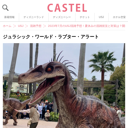
新着情報
ディズニーランド
ディズニーシー
チケット
USJ
ホテル空室
ホーム
USJ
混雑予想
2023年7月のUSJ混雑予想！夏休みの混雑状況と対策は？開
ジュラシック・ワールド・ラプター・アラート