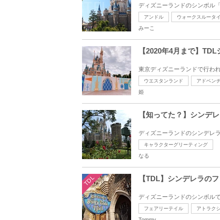
ディズニーランドのシンボル「
アンドル
ウォークスルータ
みーこ
【2020年4月まで】T
東京ディズニーランドで行われて
ウエスタンランド
アドベン
姫
【知ってた？】シンデレ
ディズニーランドのシンデレラ
キャラクターグリーティング
なる
TDL
【TDL】シンデレラの
ディズニーランドのシンボルで
フェアリーテイル
アトラク
Tommy