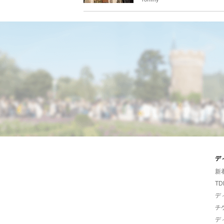
デ
新
TD
デ
チ
デ