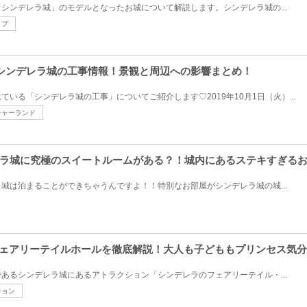
シンデレラ城」のモデルとなったお城について解説します。シンデレラ城の...
イプ
DLシンデレラ城の工事情報！景観と周辺への影響まとめ！
いる「シンデレラ城の工事」についてご紹介します♡2019年10月1日（火）...
チャーランド
ラ城に究極のスイートルームがある？！城内にあるステキすぎる
城は泊まることができちゃうんですよ！！特別なお部屋がシンデレラ城の城...
フェアリーテイルホールを徹底解説！大人も子どももプリンセス気
あるシンデレラ城にあるアトラクション「シンデレラのフェアリーテイル・...
ション