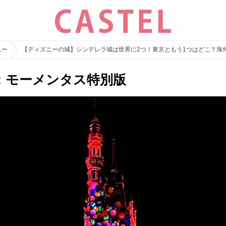
ニー
【ディズニーの城】シンデレラ城は世界に2つ！東京ともう1つはどこ？海
：モーメンタス特別版