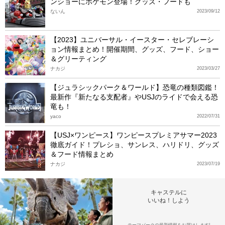
ンショーにポケモン登場！グッズ・フードも
ないん
2023/09/12
【2023】ユニバーサル・イースター・セレブレーシ
ョン情報まとめ！開催期間、グッズ、フード、ショー
＆グリーティング
ナカジ
2023/03/27
【ジュラシックパーク＆ワールド】恐竜の種類図鑑！
最新作『新たなる支配者』やUSJのライドで会える恐
竜も！
yaco
2022/07/31
【USJ×ワンピース】ワンピースプレミアサマー2023
徹底ガイド！プレショ、サンレス、ハリドリ、グッズ
＆フード情報まとめ
ナカジ
2023/07/19
キャステルに
いいね！しよう