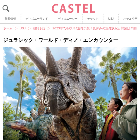
新着情報
ディズニーランド
ディズニーシー
チケット
USJ
ホテル空室
ホーム
USJ
混雑予想
2023年7月のUSJ混雑予想！夏休みの混雑状況と対策は？開
ジュラシック・ワールド・ディノ・エンカウンター