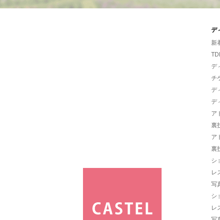
デ
新
TD
デ
チ
デ
デ
ア
裏
ア
裏
シ
レ
写
シ
レ
写