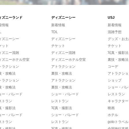
ィズニーランド
ディズニーシー
USJ
着情報
新着情報
新着情報
L
TDL
混雑予想
ィズニーシー
ディズニーシー
グッズ・お土
ケット
チケット
チケット
ィズニー混雑
ディズニー混雑
写真・撮影法
ィズニーホテル空室
ディズニーホテル空室
裏技・攻略法
トラクション
アトラクション
コーデ
技・攻略法
裏技・攻略法
アトラクショ
トラクション
アトラクション
ショップ
技・攻略法
裏技・攻略法
ショー・パレ
ョー・パレード
ショー・パレード
レストラン
ストラン
レストラン
キャラクター
真・撮影法
写真・撮影法
映画
ョー・パレード
ショー・パレード
ホテル
ストラン
レストラン
gotoトラベル
真・撮影法
写真・撮影法
全国旅行支援