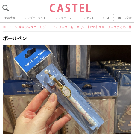
新着情報
ディズニーランド
ディズニーシー
チケット
USJ
ホテル空室
ホーム
東京ディズニーリゾート
グッズ・お土産
【12/5】マリーグッズまとめ！
ボールペン