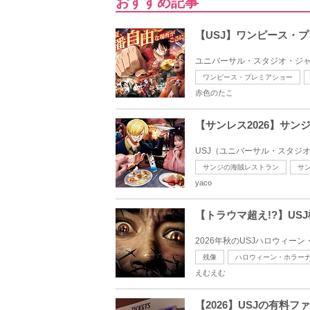
おすすめ記事
【USJ】ワンピース・
ユニバーサル・スタジオ・ジャパ
ワンピース・プレミアショー
赤色のたこ
【サンレス2026】サ
USJ（ユニバーサル・スタジ
サンジの海賊レストラン
サ
yaco
【トラウマ超え!?】U
2026年秋のUSJハロウィー
残像
ハロウィーン・ホラーナ
えむえむ
【2026】USJの有