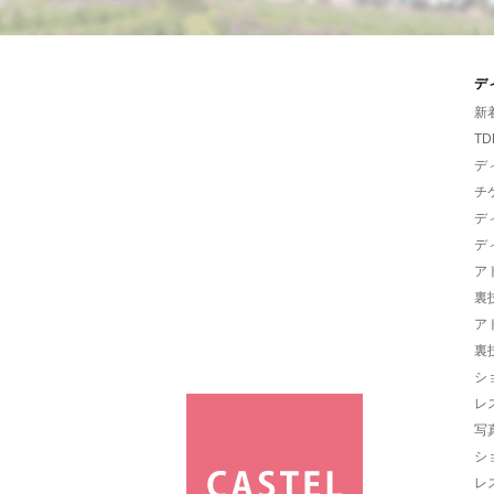
デ
新
TD
デ
チ
デ
デ
ア
裏
ア
裏
シ
レ
写
シ
レ