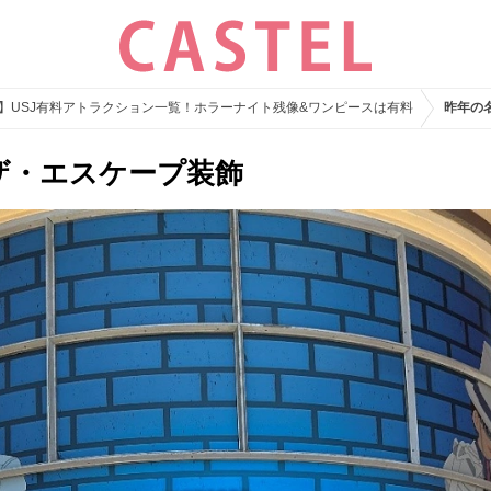
26】USJ有料アトラクション一覧！ホラーナイト残像&ワンピースは有料
昨年の
ザ・エスケープ装飾