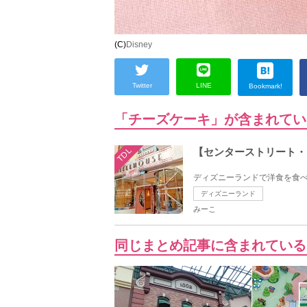
(C)
Disney
Twitter
LINE
Bookmark!
「チーズケーキ」が含まれてい
TDL
【センターストリート・
ディズニーランドで洋食を食べ
ディズニーランド
みーこ
同じまとめ記事に含まれている