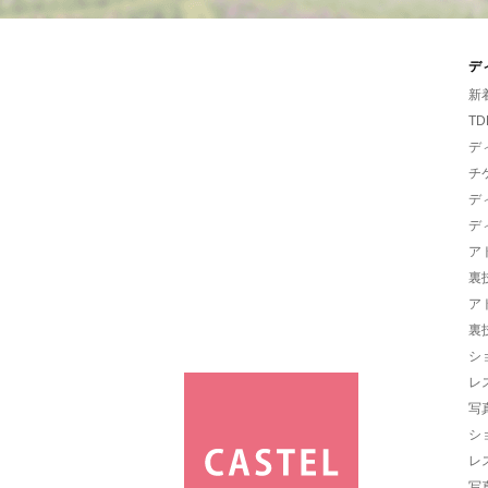
デ
新
TD
デ
チ
デ
デ
ア
裏
ア
裏
シ
レ
写
シ
レ
写