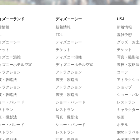
ィズニーランド
ディズニーシー
USJ
着情報
新着情報
新着情報
L
TDL
混雑予想
ィズニーシー
ディズニーシー
グッズ・お土
ケット
チケット
チケット
ィズニー混雑
ディズニー混雑
写真・撮影法
ィズニーホテル空室
ディズニーホテル空室
裏技・攻略法
トラクション
アトラクション
コーデ
技・攻略法
裏技・攻略法
アトラクショ
トラクション
アトラクション
ショップ
技・攻略法
裏技・攻略法
ショー・パレ
ョー・パレード
ショー・パレード
レストラン
ストラン
レストラン
キャラクター
真・撮影法
写真・撮影法
映画
ョー・パレード
ショー・パレード
ホテル
ストラン
レストラン
gotoトラベル
真・撮影法
写真・撮影法
全国旅行支援